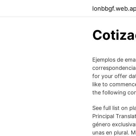
lonbbgf.web.a
Cotiza
Ejemplos de emai
correspondencia:
for your offer d
like to commence 
the following co
See full list on p
Principal Transl
género exclusivam
unas en plural. 