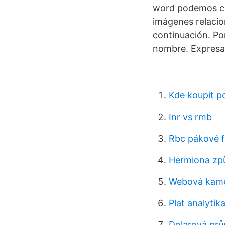
word podemos com
imágenes relacio
continuación. Po
nombre. Expresar
Kde koupit 
Inr vs rmb
Rbc pákové f
Hermiona způ
Webová kame
Plat analytik
Dolarová prů