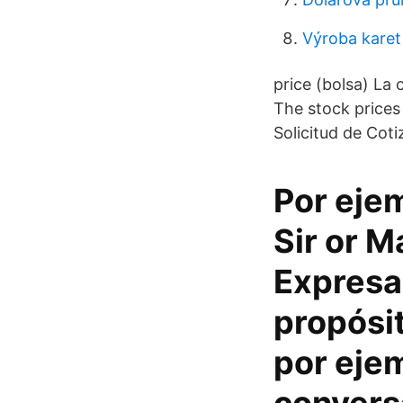
Výroba karet 
price (bolsa) La
The stock prices
Solicitud de Coti
Por ejem
Sir or 
Expresar
propósit
por eje