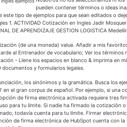
pueden contener términos o ideas ina
 este tipo de ejemplos para que sean editados o dej
gles 1. ACTIVIDAD Cotización en Ingles Jadir Mosqu
NAL DE APRENDIZAJE GESTION LOGISTICA Medellín
tización (de una moneda) value. Añadir a mis favorito
 tarde al Entrenador de vocabulario; Ver los términos
ación - Llene los espacios en blanco & imprima en m
00 documentos y formularios legales.
unciación, los sinónimos y la gramática. Busca los ej
al' en el gran corpus de español. Por ejemplo, si una c
opción de firma electrónica activada requiere tres fir
o para tu límite. Si nadie ha firmado la cotización o
mado, todavía cuenta para tu límite. Firmar electrón
unción de firma electrónica de HubSpot cuenta con la