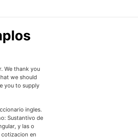
mplos
r. We thank you
that we should
ke you to supply
iccionario ingles.
no: Sustantivo de
gular, y las o
 cotizacion en