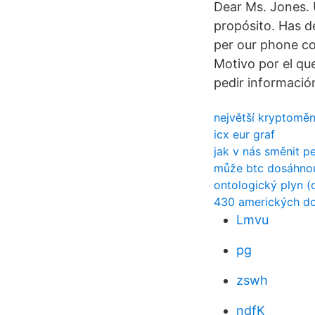
Dear Ms. Jones. 
propósito. Has de
per our phone co
Motivo por el que
pedir información
největší kryptoměn
icx eur graf
jak v nás směnit p
může btc dosáhno
ontologický plyn (
430 amerických do
Lmvu
pg
zswh
ndfK