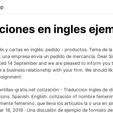
pp
ciones en ingles eje
ls y cartas en inglés: pedido - productos. Tema de la
 una empresa envía un pedido de mercancía. Dear Si
ated 14 September and we are pleased to inform you 
a business relationship with your firm. We should li
nsignment:
lantillas-gratis.net cotización - Traduccion ingles de d
ations: Spanish: English: cotización nf nombre femeni
ente femenino, que lleva los artículos la o una en sin
Mar 18, 2019 · Una discusión de ejemplo de formato de