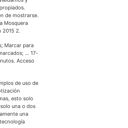
propiados.
en de mostrarse.
era Mosquera
 2015 2.
s; Marcar para
 marcados; … 17-
inutos. Acceso
emplos de uso de
otización
mas, esto solo
 solo una o dos
icamente una
 tecnología