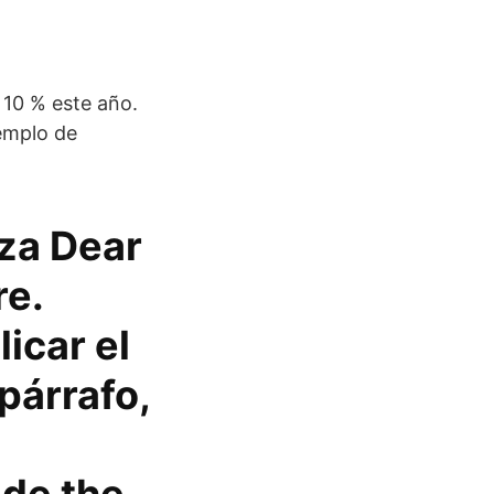
 10 % este año.
jemplo de
iza Dear
re.
icar el
 párrafo,