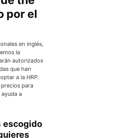
ide the
 por el
onales en inglés,
remos la
tarán autorizados
adas que han
optar a la HRP.
 precios para
y ayuda a
s escogido
 quieres