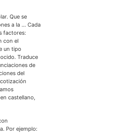
lar. Que se
ones a la … Cada
s factores:
n con el
e un tipo
nocido. Traduce
unciaciones de
ciones del
,cotización
asamos
en castellano,
con
a. Por ejemplo: