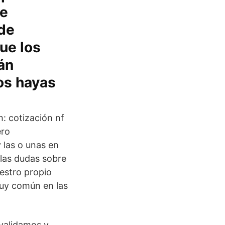
de
 de
ue los
tán
os hayas
h: cotización nf
ero
y las o unas en
n las dudas sobre
estro propio
muy común en las
 validamos y