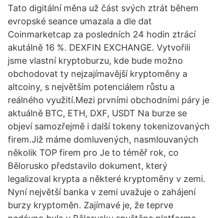
Tato digitální měna už část svých ztrát během
evropské seance umazala a dle dat
Coinmarketcap za posledních 24 hodin ztrácí
akutálně 16 %. DEXFIN EXCHANGE. Vytvořili
jsme vlastní kryptoburzu, kde bude možno
obchodovat ty nejzajímavější kryptoměny a
altcoiny, s největším potenciálem růstu a
reálného využití.Mezi prvními obchodními páry je
aktuálně BTC, ETH, DXF, USDT Na burze se
objeví samozřejmě i další tokeny tokenizovaných
firem.Již máme domluvených, nasmlouvaných
několik TOP firem pro Je to téměř rok, co
Bělorusko představilo dokument, který
legalizoval krypta a některé kryptoměny v zemi.
Nyní největší banka v zemi uvažuje o zahájení
burzy kryptoměn. Zajímavé je, že teprve