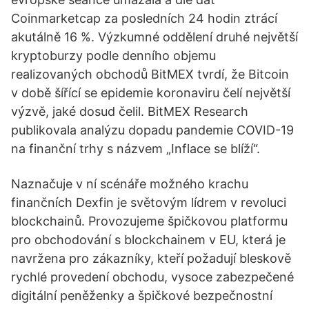
Coinmarketcap za posledních 24 hodin ztrácí
akutálně 16 %. Výzkumné oddělení druhé největší
kryptoburzy podle denního objemu
realizovaných obchodů BitMEX tvrdí, že Bitcoin
v době šířící se epidemie koronaviru čelí největší
výzvě, jaké dosud čelil. BitMEX Research
publikovala analýzu dopadu pandemie COVID-19
na finanční trhy s názvem „Inflace se blíží“.
Naznačuje v ní scénáře možného krachu
finančních Dexfin je světovým lídrem v revoluci
blockchainů. Provozujeme špičkovou platformu
pro obchodování s blockchainem v EU, která je
navržena pro zákazníky, kteří požadují bleskově
rychlé provedení obchodu, vysoce zabezpečené
digitální peněženky a špičkové bezpečnostní