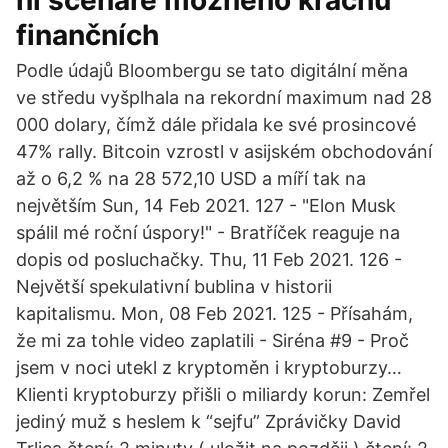
ní scénáře možného krachu
finančních
Podle údajů Bloombergu se tato digitální měna
ve středu vyšplhala na rekordní maximum nad 28
000 dolary, čímž dále přidala ke své prosincové
47% rally. Bitcoin vzrostl v asijském obchodování
až o 6,2 % na 28 572,10 USD a míří tak na
největším Sun, 14 Feb 2021. 127 - "Elon Musk
spálil mé roční úspory!" - Bratříček reaguje na
dopis od posluchačky. Thu, 11 Feb 2021. 126 -
Největší spekulativní bublina v historii
kapitalismu. Mon, 08 Feb 2021. 125 - Přísahám,
že mi za tohle video zaplatili - Siréna #9 - Proč
jsem v noci utekl z kryptoměn i kryptoburzy…
Klienti kryptoburzy přišli o miliardy korun: Zemřel
jediný muž s heslem k “sejfu” Zprávičky David