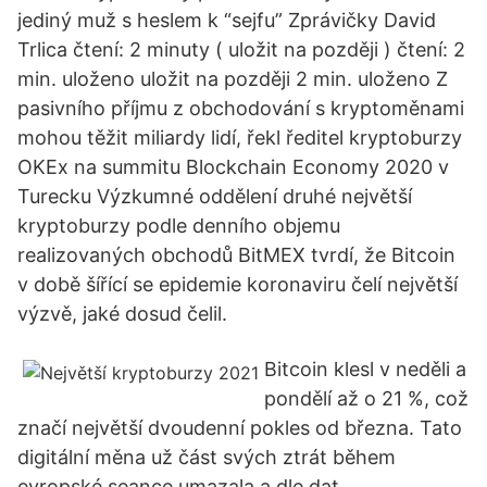
jediný muž s heslem k “sejfu” Zprávičky David
Trlica čtení: 2 minuty ( uložit na později ) čtení: 2
min. uloženo uložit na později 2 min. uloženo Z
pasivního příjmu z obchodování s kryptoměnami
mohou těžit miliardy lidí, řekl ředitel kryptoburzy
OKEx na summitu Blockchain Economy 2020 v
Turecku Výzkumné oddělení druhé největší
kryptoburzy podle denního objemu
realizovaných obchodů BitMEX tvrdí, že Bitcoin
v době šířící se epidemie koronaviru čelí největší
výzvě, jaké dosud čelil.
Bitcoin klesl v neděli a
pondělí až o 21 %, což
značí největší dvoudenní pokles od března. Tato
digitální měna už část svých ztrát během
evropské seance umazala a dle dat