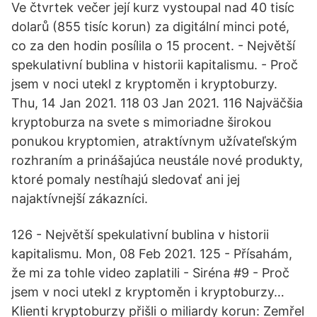
Ve čtvrtek večer její kurz vystoupal nad 40 tisíc
dolarů (855 tisíc korun) za digitální minci poté,
co za den hodin posílila o 15 procent. - Největší
spekulativní bublina v historii kapitalismu. - Proč
jsem v noci utekl z kryptoměn i kryptoburzy.
Thu, 14 Jan 2021. 118 03 Jan 2021. 116 Najväčšia
kryptoburza na svete s mimoriadne širokou
ponukou kryptomien, atraktívnym užívateľským
rozhraním a prinášajúca neustále nové produkty,
ktoré pomaly nestíhajú sledovať ani jej
najaktívnejší zákazníci.
126 - Největší spekulativní bublina v historii
kapitalismu. Mon, 08 Feb 2021. 125 - Přísahám,
že mi za tohle video zaplatili - Siréna #9 - Proč
jsem v noci utekl z kryptoměn i kryptoburzy…
Klienti kryptoburzy přišli o miliardy korun: Zemřel