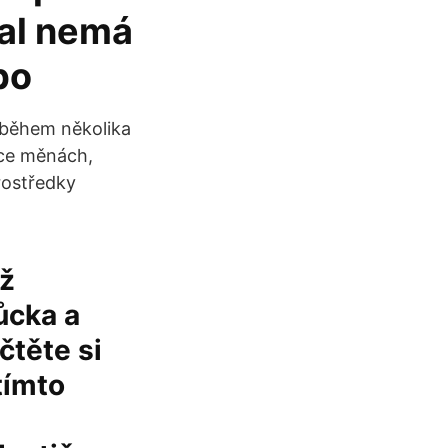
al nemá
ebo
 během několika
íce měnách,
prostředky
ž
ůcka a
čtěte si
tímto