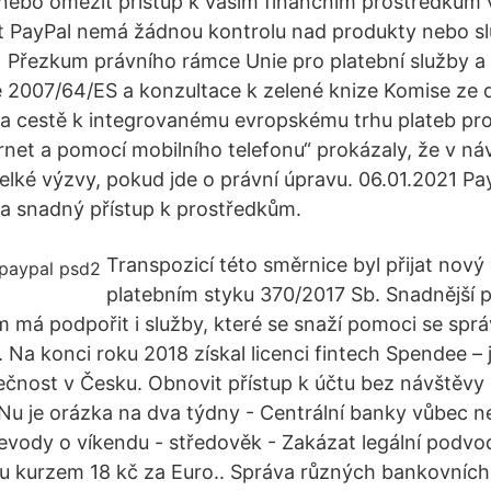
nebo omezit přístup k vašim finančním prostředkům 
t PayPal nemá žádnou kontrolu nad produkty nebo sl
4) Přezkum právního rámce Unie pro platební služby 
2007/64/ES a konzultace k zelené knize Komise ze d
a cestě k integrovanému evropskému trhu plateb p
ernet a pomocí mobilního telefonu“ prokázaly, že v ná
 velké výzvy, pokud jde o právní úpravu. 06.01.2021 P
a snadný přístup k prostředkům.
Transpozicí této směrnice byl přijat nový
platebním styku 370/2017 Sb. Snadnější p
má podpořit i služby, které se snaží pomoci se sprá
. Na konci roku 2018 získal licenci fintech Spendee – 
čnost v Česku. Obnovit přístup k účtu bez návštěvy
Nu je orázka na dva týdny - Centrální banky vůbec n
vody o víkendu - středověk - Zakázat legální podvo
 kurzem 18 kč za Euro.. Správa různých bankovních 