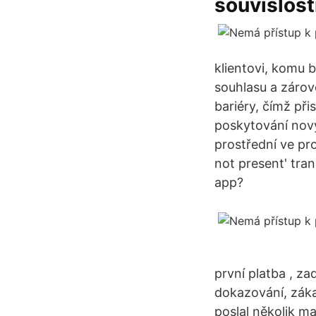
souvislost
klientovi, komu 
souhlasu a zárov
bariéry, čímž př
poskytování nový
prostřední ve pro
not present' tra
app?
první platba , z
dokazování, záka
poslal několik ma