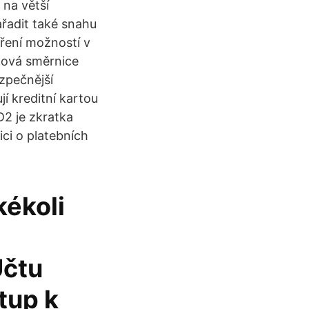
 na větší
ařadit také snahu
íření možností v
 Nová směrnice
ezpečnější
jí kreditní kartou
D2 je zkratka
ci o platebních
kékoli
Účtu
tup k