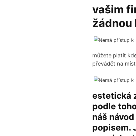
vašim f
žádnou 
můžete platit kde
převádět na míst
estetická 
podle toho
náš návod 
popisem. J