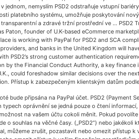
 v jednom, nemyslím PSD2 odstraňuje vstupní bariéry,
osti platebního systému, umožňuje poskytování nový
e transparentní a zdravé tržní prostřední ve … PSD2 T
Cas Paton, founder of U.K-based eCommerce marketp
lace is working with PayPal for PSD2 and SCA compl
providers, and banks in the United Kingdom will hav
ith PSD2’s strong customer authentication requirem
on by the Financial Conduct Authority, a key finance 
U.K., could foreshadow similar decisions over the nex
ion. Přístup k zabezpečeným klientským datům podl
oté bude připsána na PayPal účet. PSD2 (Payment Ser
h typech oprávnění se jedná pouze o čtení informací,
ožnost na vašem účtu cokoli měnit. Pokud povolíte a
de o souhlas na věčné časy. („PSD2”) nebo jakékoli k
al, můžeme zrušit, pozastavit nebo omezit přístup k