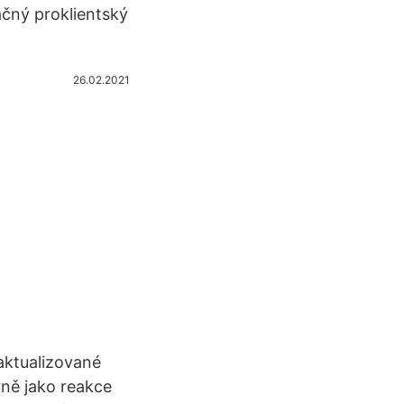
ačný proklientský
26.02.2021
aktualizované
rně jako reakce