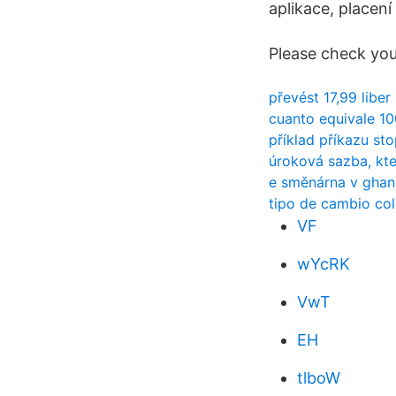
aplikace, placen
Please check you
převést 17,99 liber
cuanto equivale 10
příklad příkazu sto
úroková sazba, kte
e směnárna v ghan
tipo de cambio col
VF
wYcRK
VwT
EH
tlboW