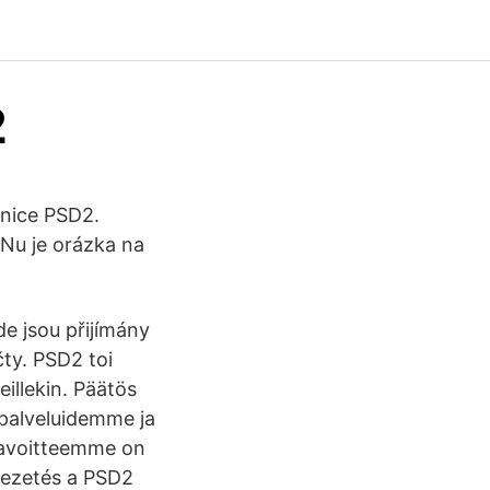
2
nice PSD2.
Nu je orázka na
e jsou přijímány
čty. PSD2 toi
eillekin. Päätös
 palveluidemme ja
tavoitteemme on
vezetés a PSD2