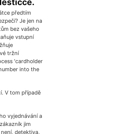
destičce.
átce předtím
ezpečí? Je jen na
atům bez vašeho
aňuje vstupní
ožňuje
vé tržní
rocess 'cardholder
 number into the
í. V tom případě
ého vyjednávání a
 zákazník jim
 není, detektiva,