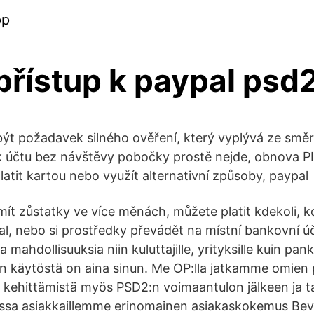
pp
řístup k paypal psd
t požadavek silného ověření, který vyplývá ze směr
k účtu bez návštěvy pobočky prostě nejde, obnova PI
platit kartou nebo využít alternativní způsoby, paypal
ít zůstatky ve více měnách, můžete platit kdekoli, kd
al, nebo si prostředky převádět na místní bankovní ú
 mahdollisuuksia niin kuluttajille, yrityksille kuin pank
en käytöstä on aina sinun. Me OP:lla jatkamme omien
 kehittämistä myös PSD2:n voimaantulon jälkeen ja 
ossa asiakkaillemme erinomainen asiakaskokemus Be