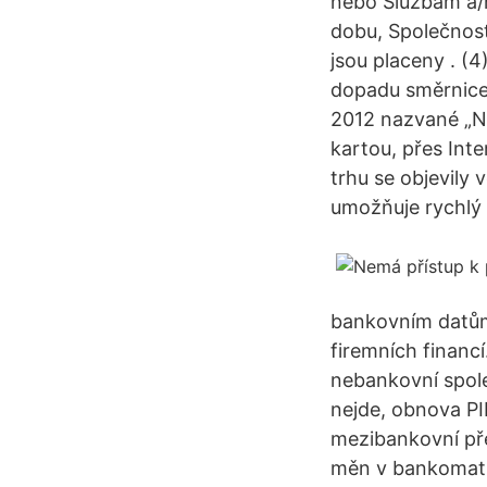
nebo Službám a/
dobu, Společnos
jsou placeny . (
dopadu směrnice 
2012 nazvané „N
kartou, přes Int
trhu se objevily
umožňuje rychlý 
bankovním datům 
firemních financí
nebankovní spole
nejde, obnova PI
mezibankovní pře
měn v bankomatu