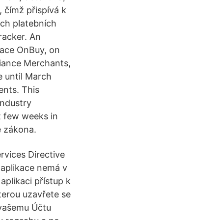
 čímž přispívá k
ch platebních
racker. An
lace OnBuy, on
iance Merchants,
e until March
ents. This
industry
t few weeks in
e zákona.
vices Directive
 aplikace nemá v
plikaci přístup k
terou uzavřete se
 vašemu Účtu