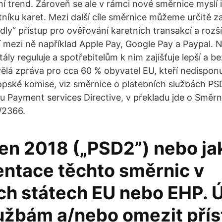
í trend. Zároveň se ale v rámci nové směrnice myslí i
tníku karet. Mezi další cíle směrnice můžeme určitě z
ndly“ přístup pro ověřování karetních transakcí a rozš
tří mezi ně například Apple Pay, Google Pay a Paypal.
tály reguluje a spotřebitelům k nim zajišťuje lepší a b
vělá zpráva pro cca 60 % obyvatel EU, kteří nedisponu
vropské komise, viz směrnice o platebních službách PS
u Payment services Directive, v překladu jde o Směrni
/2366.
ten 2018 („PSD2”) nebo ja
ntace těchto směrnic v
ch státech EU nebo EHP. 
užbám a/nebo omezit přís