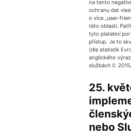
na tento negativn
ochranu dat vlas
o více „user-frie
této oblasti. Pa
tyto platební por
přístup. Je to sk
(dle statistik E
anglického výraz
službách č. 2015
25. kvě
impleme
členský
nebo Sl