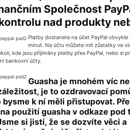
inančním Společnost PayP
kontrolu nad produkty n
Platby dostanete na účet PayPal obvykle
minut. Na účtu můžete mít zůstatky ve v
koli, kde jsou přijímány platby přes PayPal, nebo si 
ní bankovní účty.
Guasha je mnohém víc ne
záležitost, je to ozdravovací pom
 bysme k ní měli přistupovat. Pře
na použití guasha v odkaze pod 
sme si jistí, že se dozvíte věci a