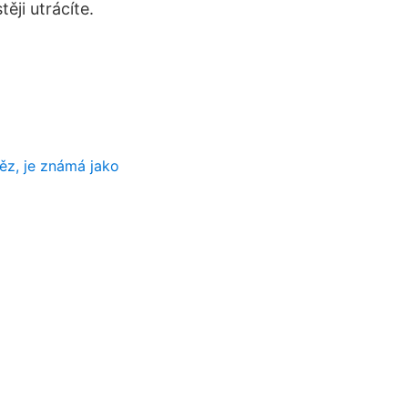
ěji utrácíte.
něz, je známá jako