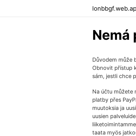
lonbbgf.web.a
Nemá p
Důvodem může bý
Obnovit přístup 
sám, jestli chce 
Na účtu můžete m
platby přes PayP
muutoksia ja uusia
uusien palveluid
liiketoimintamme
taata myös jatk