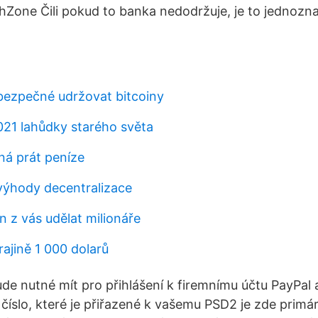
chZone Čili pokud to banka nedodržuje, je to jednozn
bezpečné udržovat bitcoiny
2021 lahůdky starého světa
á prát peníze
ýhody decentralizace
n z vás udělat milionáře
krajině 1 000 dolarů
de nutné mít pro přihlášení k firemnímu účtu PayPal 
 číslo, které je přiřazené k vašemu PSD2 je zde primá