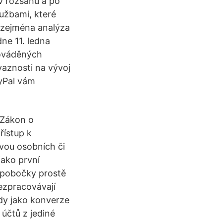
v rozsahu a po
užbami, které
a zejména analýza
ne 11. ledna
rováděných
vaznosti na vývoj
ayPal vám
 Zákon o
řístup k
vou osobních či
jako první
 pobočky prostě
ezpracovávají
dy jako konverze
účtů z jediné