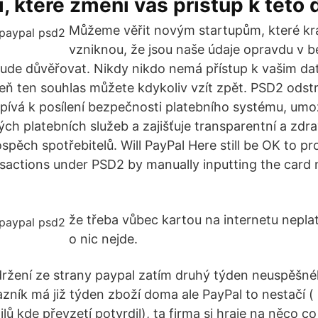
i, které změní váš přístup k této 
Můžeme věřit novým startupům, které kr
vzniknou, že jsou naše údaje opravdu v b
bude důvěřovat. Nikdy nikdo nemá přístup k vašim d
eň ten souhlas můžete kdykoliv vzít zpět. PSD2 odstr
ispívá k posílení bezpečnosti platebního systému, um
ch platebních služeb a zajišťuje transparentní a zdra
spěch spotřebitelů. Will PayPal Here still be OK to p
nsactions under PSD2 by manually inputting the card
že třeba vůbec kartou na internetu neplat
o nic nejde.
adržení ze strany paypal zatím druhý týden neuspěšn
zník má již týden zboží doma ale PayPal to nestačí (
ilů kde převzetí potvrdil), ta firma si hraje na něco co